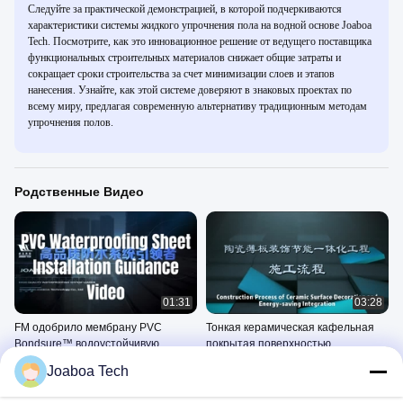
Следуйте за практической демонстрацией, в которой подчеркиваются
характеристики системы жидкого упрочнения пола на водной основе Joaboa
Tech. Посмотрите, как это инновационное решение от ведущего поставщика
функциональных строительных материалов снижает общие затраты и
сокращает сроки строительства за счет минимизации слоев и этапов
нанесения. Узнайте, как этой системе доверяют в знаковых проектах по
всему миру, предлагая современную альтернативу традиционным методам
упрочнения полов.
Родственные Видео
01:31
03:28
FM одобрило мембрану PVC
Тонкая керамическая кафельная
Bondsure™ водоустойчивую
покрытая поверхностью
декоративная &
Application Methods
Application Methods
Joaboa Tech
энергосберегающая
June 01, 2023
June 01, 2023
интегрированная система