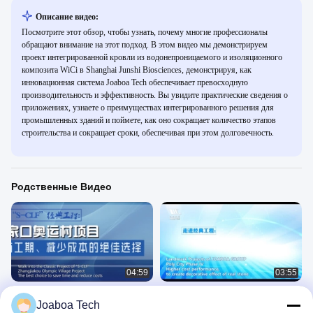
Описание видео:
Посмотрите этот обзор, чтобы узнать, почему многие профессионалы
обращают внимание на этот подход. В этом видео мы демонстрируем
проект интегрированной кровли из водонепроницаемого и изоляционного
композита WiCi в Shanghai Junshi Biosciences, демонстрируя, как
инновационная система Joaboa Tech обеспечивает превосходную
производительность и эффективность. Вы увидите практические сведения о
приложениях, узнаете о преимуществах интегрированного решения для
промышленных зданий и поймете, как оно сокращает количество этапов
строительства и сокращает сроки, обеспечивая при этом долговечность.
Родственные Видео
04:59
03:55
Проект 2022 плиты подвала
Система керамического
Joaboa Tech
олимпийской деревни Чжанцзякоу
поверхностного Joaboa