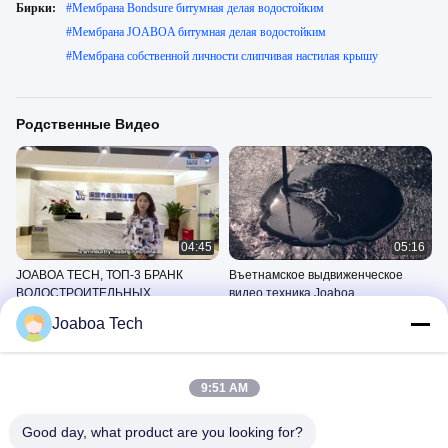
Бирки:
#
Мембрана Bondsure битумная делая водостойким
#
Мембрана JOABOA битумная делая водостойким
#
Мембрана собственной личности слипчивая настилая крышу
Родственные Видео
04:45
05:16
JOABOA TECH, ТОП-3 БРАНК
Въетнамское выдвиженческое
ВОДОСТРОИТЕЛЬНЫХ
видео техника Joaboa
строительных материалов из КНР
Видео Компании
Видео Компании
Joaboa Tech
Выдвиженческие
Выдвиженческие
November 13, 2023
June 02, 2023
9:51 AM
Good day, what product are you looking for?