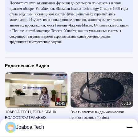
Посмотрите путь от описания функции до реального применения в этом
кратком обзоре. Узнайте, как Shenzhen Joaboa Technology Group с 1999 года
стала ведущим поставщиком систем функциональных строительных
материалов. Изучите их инновационные решения, используемые в таких
знаковых проектах, как мост Гонконг-Чжухай-Макао, Олимпийский стадион
в Пекине и штаб-квартира Tencent. Узнайте, как их уникальные системы
сокращают затраты и время строительства, одновременно решая
традиционные отраслевые задачи.
Родственные Видео
04:45
05:16
JOABOA TECH, ТОП-3 БРАНК
Въетнамское выдвиженческое
ВОДОСТРОИТЕЛЬНЫХ
видео техника Joaboa
строительных материалов из КНР
Видео Компании
Видео Компании
Joaboa Tech
Выдвиженческие
Выдвиженческие
November 13, 2023
June 02, 2023