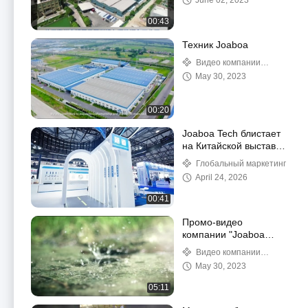
June 02, 2023
00:43
Техник Joaboa
Видео компании
выдвиженческие
May 30, 2023
00:20
Joaboa Tech блистает
на Китайской выставке
гидроизоляции 2025
Глобальный маркетинг
года!
April 24, 2026
00:41
Промо-видео
компании "Joaboa
Tech" 2023 года
Видео компании
выдвиженческие
May 30, 2023
05:11