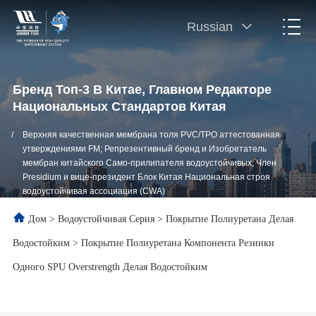
Russian
Бренд Топ-3 В Китае, Главном Редакторе
Национальных Стандартов Китая
/
Верхняя качественная мембрана толя PVC/TPO аттестованная
утверждениями FM; Репрезентивный бренд и Изобретатель
мембран китайского Само-прилипателя водоустойчивых; Член
Presidium и вице-президент Блок Китая Национальная строя
водоустойчивая ассоциация (CWA)
Дом
>
Водоустойчивая Серия
>
Покрытие Полиуретана Делая
Водостойким
>
Покрытие Полиуретана Компонента Резинки
Одного SPU Overstrength Делая Водостойким