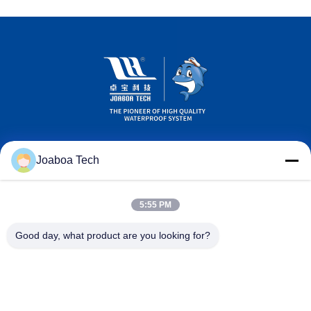
Joaboa Tech
5:55 PM
Wechat ID
LinkedIn ID
ID WhatsAPP
Good day, what product are you looking for?
Свяжитесь мы

Телефон
+86-0755-33052250