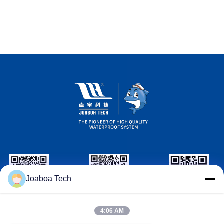
Joaboa Tech
Wechat ID
LinkedIn ID
ID WhatsAPP
4:06 AM