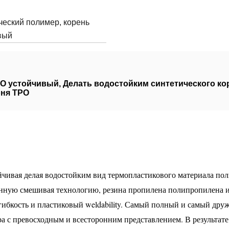
ческий полимер, корень
вый
PO устойчивый
,
Делать водостойким синтетического к
рня TPO
чивая делая водостойким вид термопластикового материала по
енную смешивая технологию, резина пропилена полипропилена и
ю гибкость и пластиковый weldability. Самый полный и самый д
ра с превосходным и всесторонним представлением. В результат