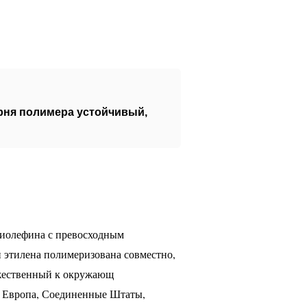
орня полимера устойчивый
,
лиолефина с превосходным
 этилена полимеризована совместно,
ружественный к окружающ
е Европа, Соединенные Штаты,