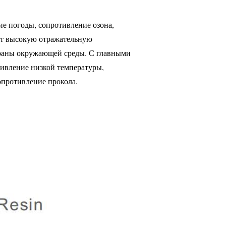
е погоды, сопротивление озона,
еет высокую отражательную
охраны окружающей среды. С главными
тивление низкой температуры,
опротивление прокола.