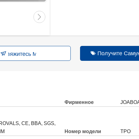
Получите Саму
Свяжитесь Мы
Фирменное
JOABO
наименование
OVALS, CE, BBA, SGS,
IM
Номер модели
TPO