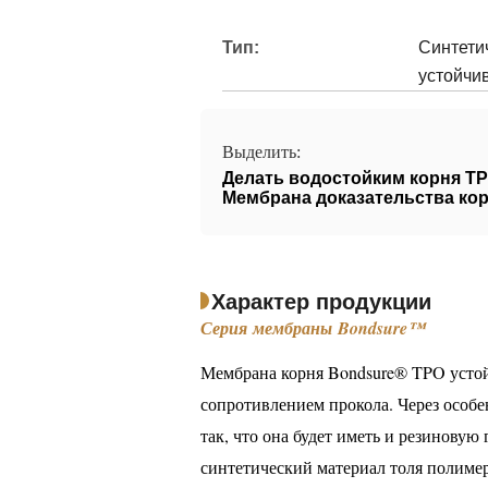
Тип:
Синтети
устойчи
Выделить:
Делать водостойким корня T
Мембрана доказательства ко
Характер продукции
Серия мембраны Bondsure™
Мембрана корня Bondsure® TPO устой
сопротивлением прокола. Через особ
так, что она будет иметь и резинову
синтетический материал толя полиме