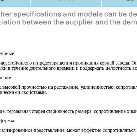
йчивые
оустойчивого и предотвращения проникания корней завода. Он
шки в течение длительного времени и поддержать целостность в
ление
с высокой прочностью на растяжение, удлиненностью, сопротив
ическими свойствами.
е, термальная старея стабильность размера, сопротивление хим
сформы
билизированное представление, может эффектно сопротивляться