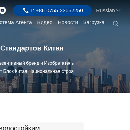
T: +86-0755-33052250
Russian
стема Агента
Видео
Новости
Загрузка

 Стандартов Китая
езентивный бренд и Изобретатель
т Блок Китая Национальная строя
м
водостойким