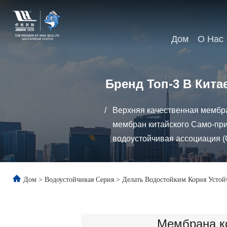
Дом
О Нас
Бренд Топ-3 В Кит
/
Верхняя качественная мембр
мембран китайского Само-при
водоустойчивая ассоциация 
Дом
>
Водоустойчивая Серия
>
Делать Водостойким Корня Усто
Мембрана к