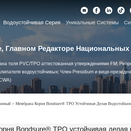
Водоустойчивая Серия
Уникальные Системы
Си
ае, Главном Редакторе Национальных
ана толя PVC/TPO аттестованная утверждениями FM; Репр
липателя водоустойчивых; Член Presidium и вице-президен
(CWA)
йчивый
>
Мембрана Корня Bondsure® TPO Устойчивая Делая Водостойки
орня Bondsure® TPO устойчивая делая 