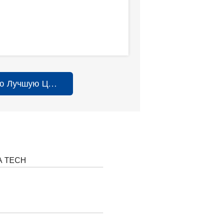
ю Лучшую Цену
A TECH