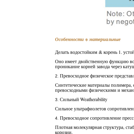
Особенности ※ материальные
Делать водостойким & корень
1.
усто
Оно имеет двойственную функцию вод
проникание корней завода через кату
Превосходное физическое представ
2.
Синтетические материалы полимера, 
превосходными физическими и механ
Сильный Weatherability
3.
Сильное ультрафиолетов сопротивлени
Превосходное сопротивление прес
4.
Плотная молекулярная структура, ста
корозии.